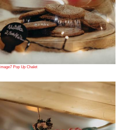
Image7 Pop Up Chalet